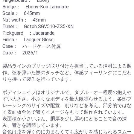
Fingerboard： Ebony
Bridge： Ebony-Koa Laminate
Scale： 645mm
Nut width： 43mm
Tuner： Gotoh SGV510-ZS5-XN
Pickguard ：Jacaranda
Finish： Lacquer Gloss
Case： ハードケース付属
Date： 2026/1
製品ラインのブリッジ取り付けを担当している澤村による製
作。弦を弾いた際のタッチなど、体感フィーリングにこだわ
りを持って製作を行っています。
ボディシェイプはオリジナルで、ダブル・オー程度の抱えや
すい大きさ。小ぶりなボディを最大限鳴らせるよう、各部ブ
レーシングのサイズや配置、削りなどを考え、部分的ではな
く表面板全体で響くイメージをもって製作されています。
表面積が小さいぶん、胴厚を少し厚めにとることで音の深
み、響きを調節しています。
音色は弦を弾くのに力まなくても広がりを感じられるスムー