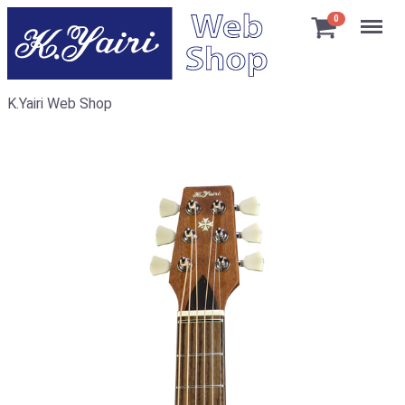
Menu
0
K.Yairi Web Shop